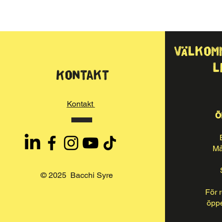
Välkom
l
Kontakt
Kontakt
Ö
Må
© 2025 Bacchi Syre
För 
öppe