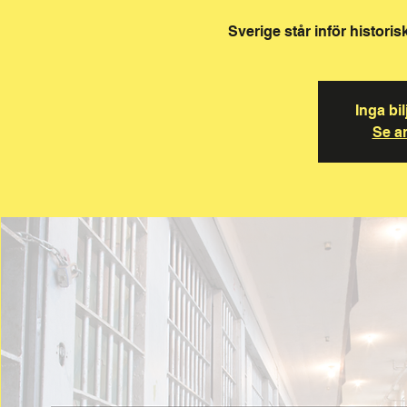
Sverige står inför histori
Inga bil
Se a