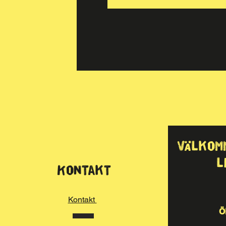
Välkom
l
Kontakt
Kontakt
Ö