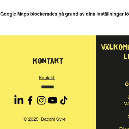
Google Maps blockerades på grund av dina inställningar för
Välkom
l
Kontakt
Kontakt
Ö
Må
© 2025 Bacchi Syre
För 