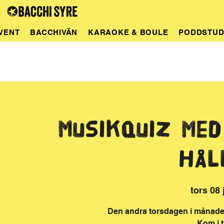
VENT
BACCHIVÄN
KARAOKE & BOULE
PODDSTUD
Musikquiz med
Hål
tors 08 
Den andra torsdagen i månaden
Kom i t