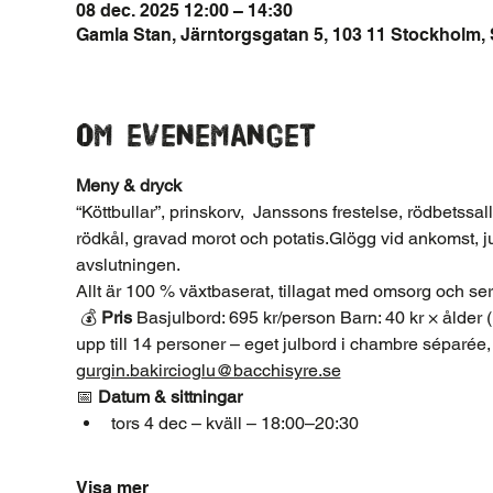
08 dec. 2025 12:00 – 14:30
Gamla Stan, Järntorgsgatan 5, 103 11 Stockholm, 
Om evenemanget
Meny & dryck
“Köttbullar”, prinskorv,  Janssons frestelse, rödbetssall
rödkål, gravad morot och potatis.Glögg vid ankomst, julm
avslutningen.
Allt är 100 % växtbaserat, tillagat med omsorg och se
 💰 
Pris
 Basjulbord: 695 kr/person Barn: 40 kr × ålder (upp
upp till 14 personer – eget julbord i chambre séparée, v
gurgin.bakircioglu@bacchisyre.se
📅 
Datum & sittningar
tors 4 dec – kväll – 18:00–20:30
Visa mer