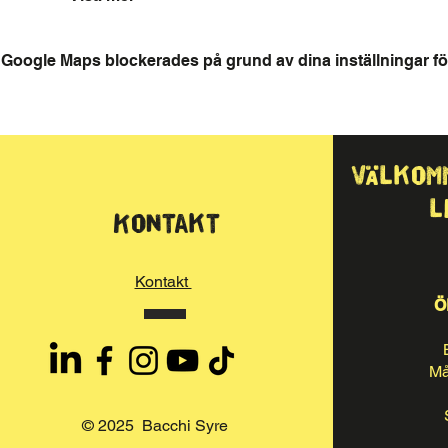
Google Maps blockerades på grund av dina inställningar för
Välkom
l
Kontakt
Kontakt
Ö
Må
© 2025 Bacchi Syre