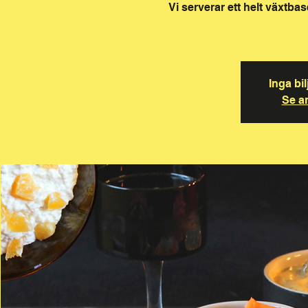
Vi serverar ett helt växtba
Inga bil
Se a