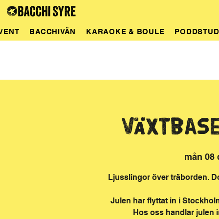
VENT
BACCHIVÄN
KARAOKE & BOULE
PODDSTUD
Växtbas
mån 08 
Ljusslingor över träborden. Do
Julen har flyttat in i Stockh
Hos oss handlar julen 