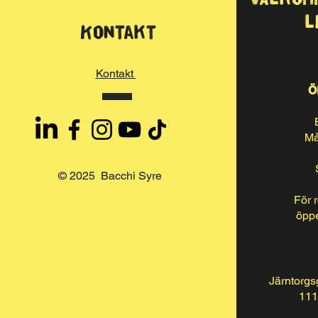
l
Kontakt
Kontakt
Ö
Må
© 2025 Bacchi Syre
För 
öppe
Järntorgs
111